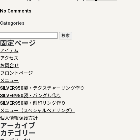
No Comments
Categories:
検
固定ページ
索:
アイテム
アクセス
お問合せ
フロントページ
メニュー
SILVER950製・テクスチャーリング作り
SILVER950製・バングル作り
SILVER950製・刻印リング作り
メニュー（スペシャルペアリング）
個人情報保護方針
アーカイブ
カテゴリー