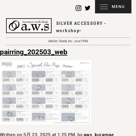
MENU
SILVER ACCESSORY -
workshop-
Atelier Soeta Inc. sice1996
pairring_202503_web
Written on 5月 23, 2025 at 1:25 PM, by
aws_kuramae