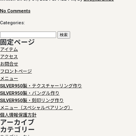
No Comments
Categories:
検
固定ページ
索:
アイテム
アクセス
お問合せ
フロントページ
メニュー
SILVER950製・テクスチャーリング作り
SILVER950製・バングル作り
SILVER950製・刻印リング作り
メニュー（スペシャルペアリング）
個人情報保護方針
アーカイブ
カテゴリー