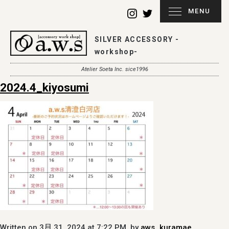
MENU
SILVER ACCESSORY -
workshop-
Atelier Soeta Inc. sice1996
2024.4_kiyosumi
Written on 3月 31, 2024 at 7:22 PM, by
aws_kuramae