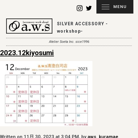
MENU
SILVER ACCESSORY -
workshop-
Atelier Soeta Inc. sice1996
2023.12kiyosumi
Written on 11月 30, 2023 at 3:04 PM, by
aws_kuramae