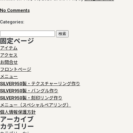
No Comments
Categories:
検
固定ページ
索:
アイテム
アクセス
お問合せ
フロントページ
メニュー
SILVER950製・テクスチャーリング作り
SILVER950製・バングル作り
SILVER950製・刻印リング作り
メニュー（スペシャルペアリング）
個人情報保護方針
アーカイブ
カテゴリー