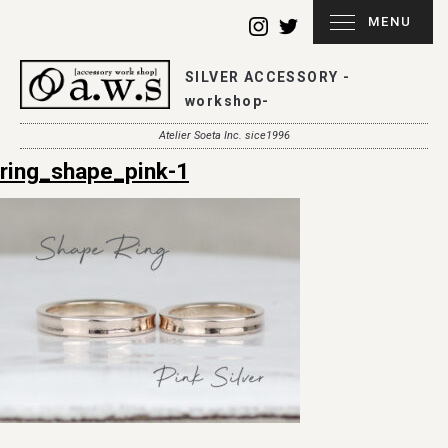
MENU
SILVER ACCESSORY -
workshop-
Atelier Soeta Inc. sice1996
ring_shape_pink-1