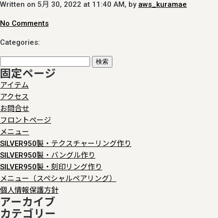
Written on 5月 30, 2022 at 11:40 AM, by
aws_kuramae
No Comments
Categories:
検
固定ページ
索:
アイテム
アクセス
お問合せ
フロントページ
メニュー
SILVER950製・テクスチャーリング作り
SILVER950製・バングル作り
SILVER950製・刻印リング作り
メニュー（スペシャルペアリング）
個人情報保護方針
アーカイブ
カテゴリー