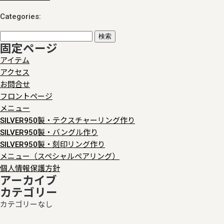
Categories:
検
固定ページ
索:
アイテム
アクセス
お問合せ
フロントページ
メニュー
SILVER950製・テクスチャーリング作り
SILVER950製・バングル作り
SILVER950製・刻印リング作り
メニュー（スペシャルペアリング）
個人情報保護方針
アーカイブ
カテゴリー
カテゴリーなし