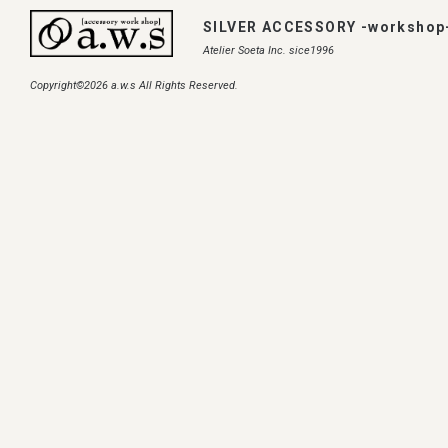
SILVER ACCESSORY -workshop
Atelier Soeta Inc. sice1996
Copyright©2026 a.w.s All Rights Reserved.