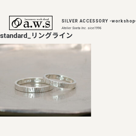
SILVER ACCESSORY -workshop
Atelier Soeta Inc. sice1996
standard_リングライン